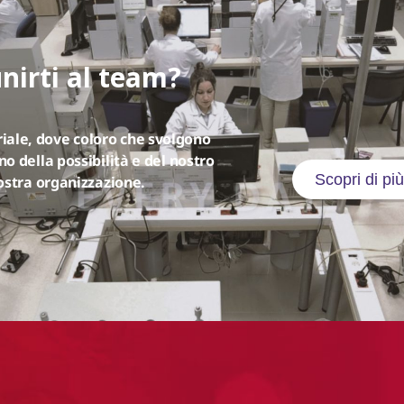
unirti al team?
ale, dove coloro che svolgono
o della possibilità e del nostro
Scopri di più
nostra organizzazione.