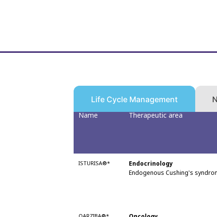
N
Life Cycle Management
Name
Therapeutic area
ISTURISA®*
Endocrinology
Endogenous Cushing's syndrom
QARZIBA®*
Oncology