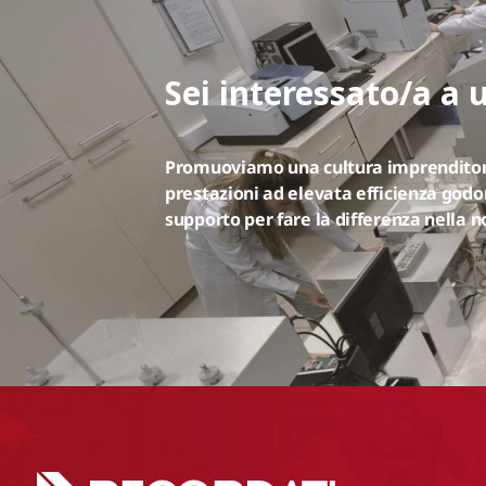
Sei interessato/a a 
Promuoviamo una cultura imprenditori
prestazioni ad elevata efficienza godon
supporto per fare la differenza nella 