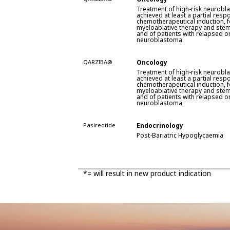
Treatment of high-risk neurobl
achieved at least a partial resp
chemotherapeutical induction, 
myeloablative therapy and stem 
and of patients with relapsed or
neuroblastoma
QARZIBA®
Oncology
Treatment of high-risk neurobl
achieved at least a partial resp
chemotherapeutical induction, 
myeloablative therapy and stem 
and of patients with relapsed or
neuroblastoma
Pasireotide
Endocrinology
Post-Bariatric Hypoglycaemia
*= will result in new product indication