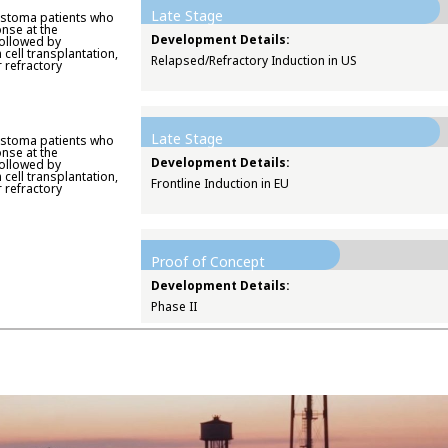
Late Stage
astoma patients who
onse at the
Development Details:
followed by
cell transplantation,
Relapsed/Refractory Induction in US
 refractory
Late Stage
astoma patients who
onse at the
Development Details:
followed by
cell transplantation,
Frontline Induction in EU
 refractory
Proof of Concept
Development Details:
Phase II