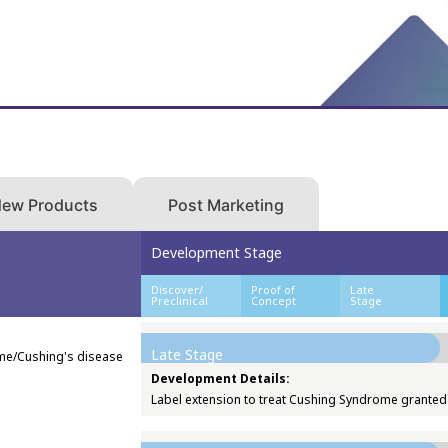
Life Cycle Management
ew Products
Post Marketing
Development Stage
Discover/
Proof of
Late
Preclinical
Concept
Stage
Late Stage
e/Cushing's disease
Development Details:
Label extension to treat Cushing Syndrome granted 