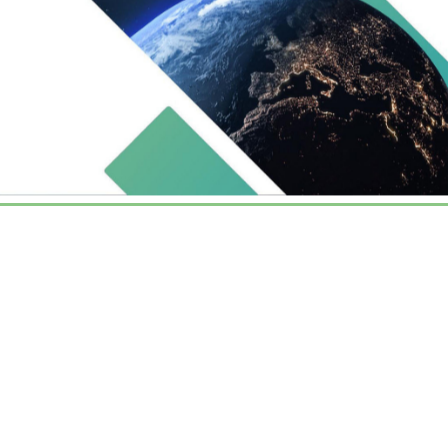
Il Piano di Sostenibilità è lo strumento per
condividere con gli stakeholder il percorso
futuro del Gruppo: rappresenta
l’espressione delle ambizioni di Recordati e
quello su cui vuole impegnarsi per