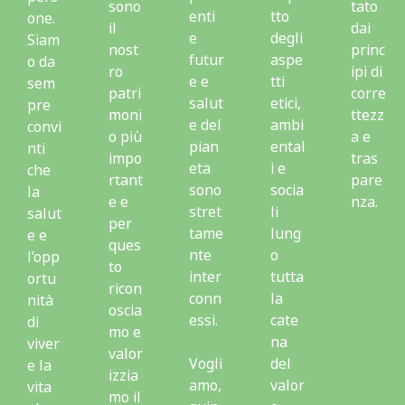
sono
tato
enti
tto
one.
il
dai
e
degli
Siam
nost
princ
futur
aspe
o da
ro
ipi di
e e
tti
sem
patri
corre
salut
etici,
pre
moni
ttezz
e del
ambi
convi
o più
a e
pian
ental
nti
impo
tras
eta
i e
che
rtant
pare
sono
socia
la
e e
nza.
stret
li
salut
per
tame
lung
e e
ques
nte
o
l’opp
to
inter
tutta
ortu
ricon
conn
la
nità
oscia
essi.
cate
di
mo e
na
viver
valor
Vogli
del
e la
izzia
amo,
valor
vita
mo il