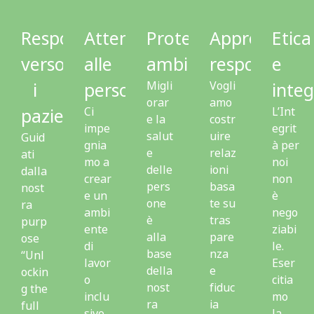
Responsabilità
Attenzione
Protezione
Approvvigi
Etica
verso
alle
ambientale
responsabile
e
i
persone
Migli
Vogli
integ
orar
amo
pazienti
Ci
L’Int
e la
costr
impe
egrit
salut
uire
Guid
gnia
à per
e
relaz
ati
mo a
noi
delle
ioni
dalla
crear
non
pers
basa
nost
e un
è
one
te su
ra
ambi
nego
è
tras
purp
ente
ziabi
alla
pare
ose
di
le.
base
nza
“Unl
lavor
Eser
della
e
ockin
o
citia
nost
fiduc
g the
inclu
mo
ra
ia
full
sivo
la