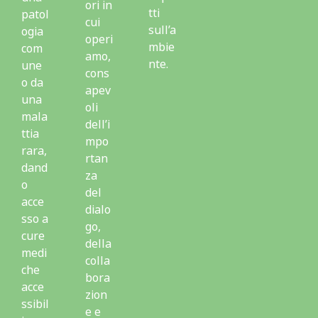
ori in
tti
patol
cui
sull’a
ogia
operi
mbie
com
amo,
nte.
une
cons
o da
apev
una
oli
mala
dell’i
ttia
mpo
rara,
rtan
dand
za
o
del
acce
dialo
sso a
go,
cure
della
medi
colla
che
bora
acce
zion
ssibil
e e