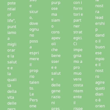
purp
con i
pote
e
nost
ose
forni
ntial
sicur
ra
ma
tori e
of
o,
lead
siam
part
life”,
dove
ershi
o
ner
punt
ognu
p
cons
strat
iamo
no
dand
apev
egici.
a
poss
o il
oli
Ci
migli
a
buon
che
impe
orar
espri
ese
bene
gnia
e la
mere
mpio
sser
mo a
salut
il
e il
e e
pro
e e
prop
nost
salut
muo
la
rio
ro
e
vere
quali
talen
agire
delle
costa
tà
to.
quoti
gene
ntem
della
Le
dian
razio
ente
vita
Pers
o è
ni
il
delle
one
orien
pres
rispe
pers