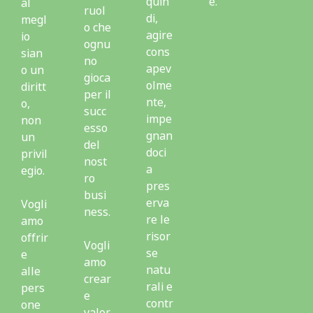
quin
e.
al
ruol
di,
megl
o che
agire
io
ognu
cons
sian
no
apev
o un
gioca
olme
diritt
per il
nte,
o,
succ
impe
non
esso
gnan
un
del
doci
privil
nost
a
egio.
ro
pres
busi
erva
Vogli
ness.
re le
amo
risor
offrir
Vogli
se
e
amo
natu
alle
crear
rali e
pers
e
contr
one
valor