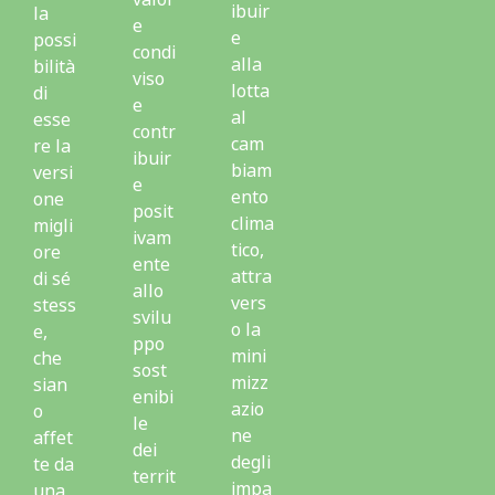
ibuir
la
e
e
possi
condi
alla
bilità
viso
lotta
di
e
al
esse
contr
cam
re la
ibuir
biam
versi
e
ento
one
posit
clima
migli
ivam
tico,
ore
ente
attra
di sé
allo
vers
stess
svilu
o la
e,
ppo
mini
che
sost
mizz
sian
enibi
azio
o
le
ne
affet
dei
degli
te da
territ
impa
una