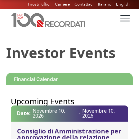
I nostri uffici
Carriere
Contattaci
Italiano
English
Investor Events
Financial Calendar
Upcoming Events
Novembre 10,
Novembre 10,
Date:
-
2026
2026
Consiglio di Amministrazione per
approvazione della relazione