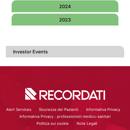
approvazione
della
2024
relazione
finanziaria
2023
semestrale
al 30
giugno
2026.
Investor Events
Date:
Maggio 13, 2026
-
Maggio 13, 2026
Location:
Ore 14.00:
conference
call sui
risultati
Alert Services
Sicurezza dei Pazienti
Informativa Privacy
per il
primo
Informativa Privacy : professionisti medico-sanitari
trimestre
Politica sui cookie
Note Legali
del 2026.