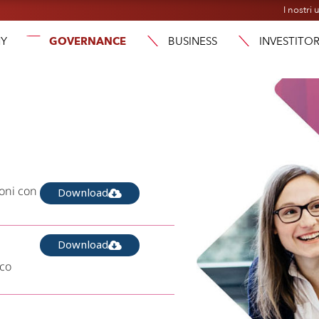
I nostri u
Y
GOVERNANCE
BUSINESS
INVESTITOR
ioni con
Download
Download
ico