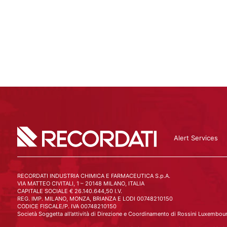
Scopri di più
Alert Services
RECORDATI INDUSTRIA CHIMICA E FARMACEUTICA S.p.A.
VIA MATTEO CIVITALI, 1 – 20148 MILANO, ITALIA
CAPITALE SOCIALE € 26.140.644,50 I.V.
REG. IMP. MILANO, MONZA, BRIANZA E LODI 00748210150
CODICE FISCALE/P. IVA 00748210150
Società Soggetta all’attività di Direzione e Coordinamento di Rossini Luxembourg