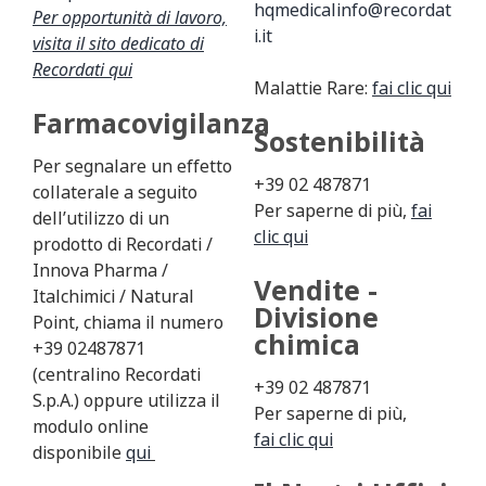
hqmedicalinfo@recordat
Per opportunità di lavoro,
i.it
visita il sito dedicato di
Recordati
qui
Malattie Rare:
fai clic qui
Farmacovigilanza
Sostenibilità
Per segnalare un effetto
+39 02 487871
collaterale a seguito
Per saperne di più,
fai
dell’utilizzo di un
clic qui
prodotto di Recordati /
Innova Pharma /
Vendite -
Italchimici / Natural
Divisione
Point, chiama il numero
chimica
+39 02487871
(centralino Recordati
+39 02 487871
S.p.A.) oppure utilizza il
Per saperne di più,
modulo online
fai clic qui
disponibile
qui