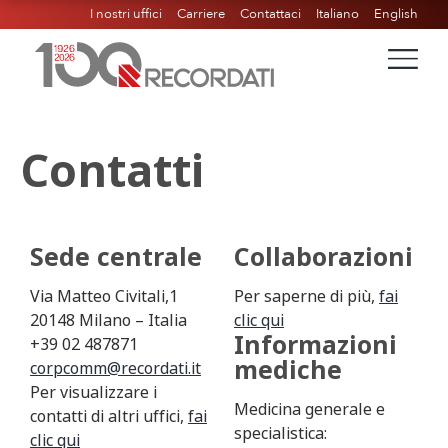
I nostri uffici
Carriere
Contattaci
Italiano
English
Contatti
Sede centrale
Collaborazioni
Via Matteo Civitali,1
Per saperne di più,
fai
20148 Milano – Italia
clic qui
Informazioni
+39 02 487871
mediche
corpcomm@recordati.it
Per visualizzare i
Medicina generale e
contatti di altri uffici,
fai
specialistica:
clic qui