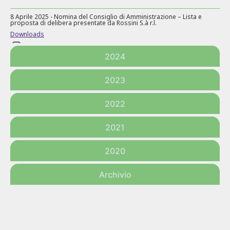
8 Aprile 2025 - Nomina del Consiglio di Amministrazione – Lista e
proposta di delibera presentate da Rossini S.à r.l.
Downloads
2024
28 Marzo 2025 - Relazione amministratori sul punto 1 all'OdG –
2023
Approvazione bilancio e destinazione dell’utile di esercizio
Downloads
2022
2021
28 Marzo 2025 - Relazione del Collegio Sindacale all’Assemblea degli
Azionisti
2020
Downloads
Archivio
28 marzo 2025 - Bilancio di Recordati S.p.A. al 31 Dicembre 2024 e
relativa Relazione della Società di revisione
Downloads