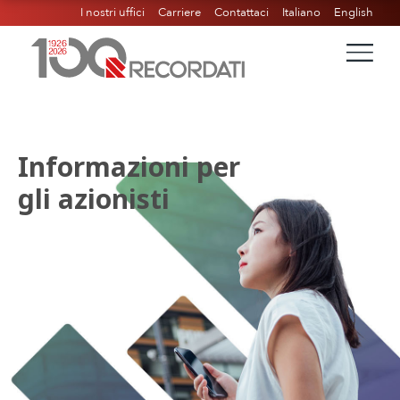
I nostri uffici
Carriere
Contattaci
Italiano
English
Informazioni per
gli azionisti