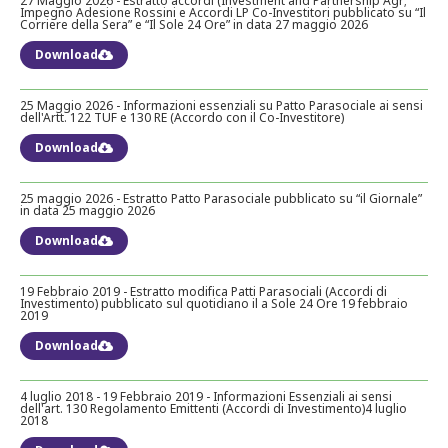
27 Maggio 2026 - Estratto accordi (Investment and Partnership Agr;
Impegno Adesione Rossini e Accordi LP Co-Investitori pubblicato su “Il
Downloads
Corriere della Sera” e “Il Sole 24 Ore” in data 27 maggio 2026
Download
28 febbraio 2025 - Orientamenti agli Azionisti in merito al Consiglio di
25 Maggio 2026 - Informazioni essenziali su Patto Parasociale ai sensi
Amministrazione 2025
dell'Artt. 122 TUF e 130 RE (Accordo con il Co-Investitore)
Downloads
Download
25 maggio 2026 - Estratto Patto Parasociale pubblicato su “il Giornale”
in data 25 maggio 2026
Download
19 Febbraio 2019 - Estratto modifica Patti Parasociali (Accordi di
Investimento) pubblicato sul quotidiano il a Sole 24 Ore 19 febbraio
2019
Download
4 luglio 2018 - 19 Febbraio 2019 - Informazioni Essenziali ai sensi
dell'art. 130 Regolamento Emittenti (Accordi di Investimento)4 luglio
2018