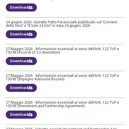
Downloads
Download
24 giugno 2026 - Estratto Patto Parasociale pubblicato sul “Corriere
20 Marzo 2025 - Modulo di delega ordinaria ex art. 135-novies TUF
della Sera” e “Il Sole 24 Ore” in data 24 giugno 2026
Downloads
Download
27 Maggio 2026 - Informazioni essenziali ai sensi dell'Artt. 122 TUF e
130 RE (Accordi LP Co-Investitori)
20 Marzo 2025 - Modulo di delega al Rappresentante Designato ex art.
135-undecies TUF
Download
Downloads
27 Maggio 2026 - Informazioni essenziali ai sensi dell'Artt. 122 TUF e
130 RE (Impegno Adesione Rossini)
Download
20 Marzo 2025 - Relazione amministratori sul punto 2 all'ordine del
giorno – Nomina del Consiglio di Amministrazione
Downloads
27 Maggio 2026 - Informazioni essenziali ai sensi dell'Artt. 122 TUF e
130 RE (Investment and Partnership Agreement)
Download
19 Marzo 2025 - Avviso di convocazione Assemblea Ordinaria
29.04.2025