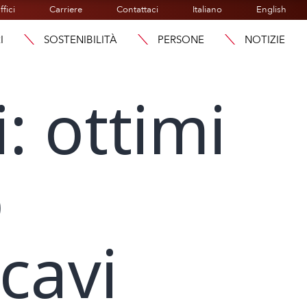
ffici
Carriere
Contattaci
Italiano
English
I
SOSTENIBILITÀ
PERSONE
NOTIZIE
: ottimi
o
cavi