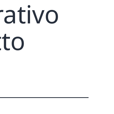
rativo
tto