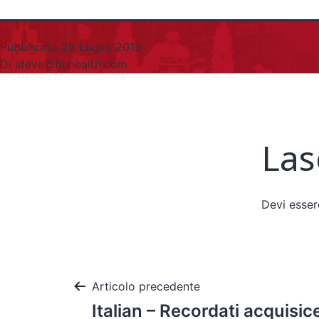
Pubblicato
25 Luglio 2013
Di
steve@tiuhealth.com
Las
Devi esse
Articolo precedente
Italian – Recordati acquisic