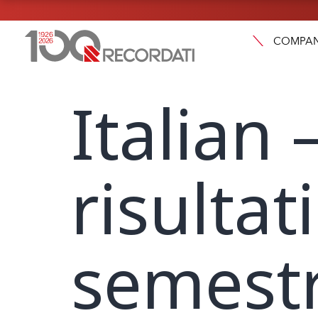
COMPA
Italian 
risultat
semestr