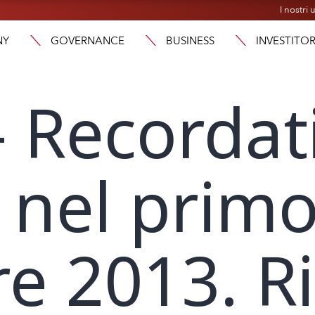
I nostri u
NY
GOVERNANCE
BUSINESS
INVESTITOR
– Recordati
i nel prim
e 2013. Ri