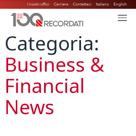
I nostri uffici
Carriere
Contattaci
Italiano
English
Categoria:
Business &
Financial
News