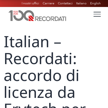
I nostri uffici
Carriere
Contattaci
Italiano
English
Italian –
Recordati:
accordo di
licenza da