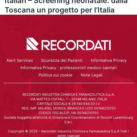
Italian – Screening neonatale: dalla
Toscana un progetto per l’Italia
Alert Services
Sicurezza dei Pazienti
Informativa Privacy
Informativa Privacy : professionisti medico-sanitari
Politica sui cookie
Note Legali
RECORDATI INDUSTRIA CHIMICA E FARMACEUTICA S.p.A.
VIA MATTEO CIVITALI, 1 – 20148 MILANO, ITALIA
CAPITALE SOCIALE € 26.140.644,50 I.V.
REG. IMP. MILANO, MONZA, BRIANZA E LODI 00748210150
CODICE FISCALE/P. IVA 00748210150
Società Soggetta all’attività di Direzione e Coordinamento di Rossini Luxembourg
S.àr.l.
Copyright © 2026 – Recordati Industria Chimica e Farmaceutica S.p.A Tutti i
diritti riservati