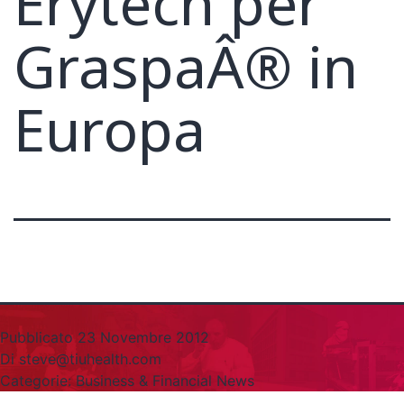
Erytech per
GraspaÂ® in
Europa
Pubblicato
23 Novembre 2012
Di
steve@tiuhealth.com
Categorie:
Business & Financial News