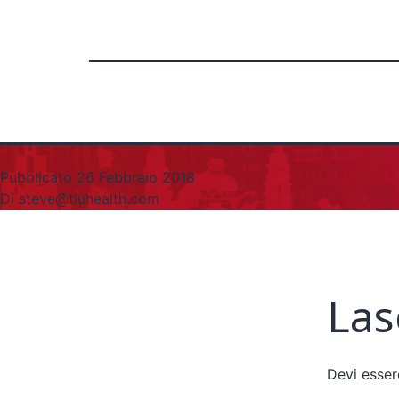
Pubblicato
26 Febbraio 2018
Di
steve@tiuhealth.com
Las
Devi esse