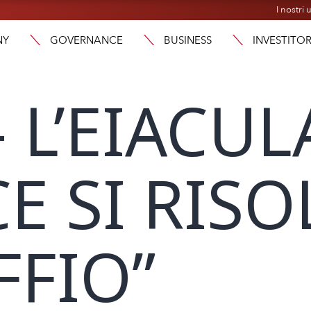
I nostri u
NY
GOVERNANCE
BUSINESS
INVESTITOR
 – L’EIACU
E SI RISO
FFIO”