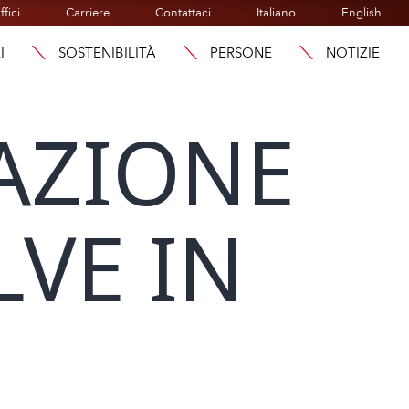
ffici
Carriere
Contattaci
Italiano
English
I
SOSTENIBILITÀ
PERSONE
NOTIZIE
LAZIONE
LVE IN