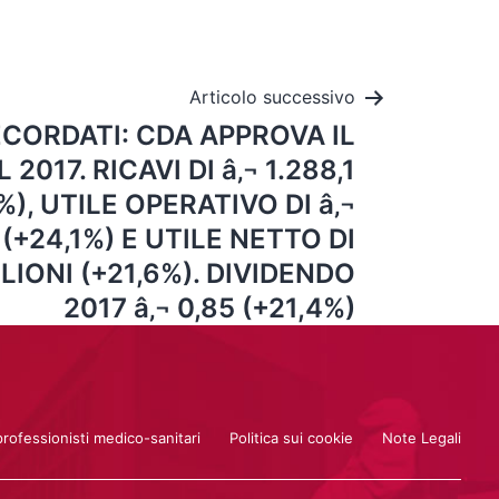
Articolo successivo
 RECORDATI: CDA APPROVA IL
2017. RICAVI DI â‚¬ 1.288,1
%), UTILE OPERATIVO DI â‚¬
 (+24,1%) E UTILE NETTO DI
ILIONI (+21,6%). DIVIDENDO
2017 â‚¬ 0,85 (+21,4%)
professionisti medico-sanitari
Politica sui cookie
Note Legali