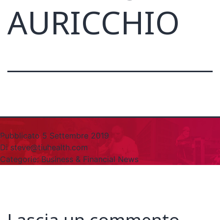
AURICCHIO
Pubblicato
5 Settembre 2019
Di
steve@tiuhealth.com
Categorie:
Business & Financial News