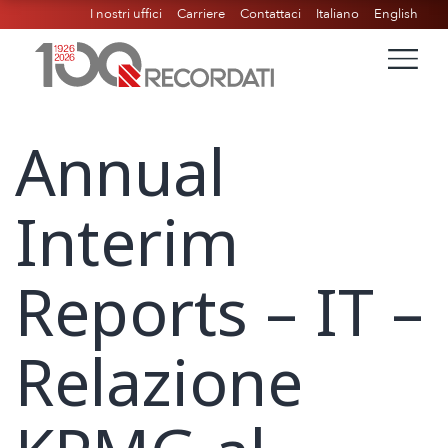
I nostri uffici
Carriere
Contattaci
Italiano
English
Annual
Interim
Reports – IT –
Relazione