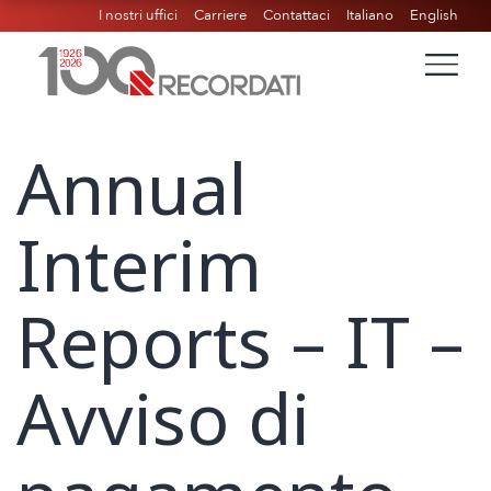
I nostri uffici
Carriere
Contattaci
Italiano
English
Annual
Interim
Reports – IT –
Avviso di