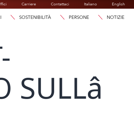
ffici
Carriere
Contattaci
Italiano
English
I
SOSTENIBILITÀ
PERSONE
NOTIZIE
-
 SULLâ