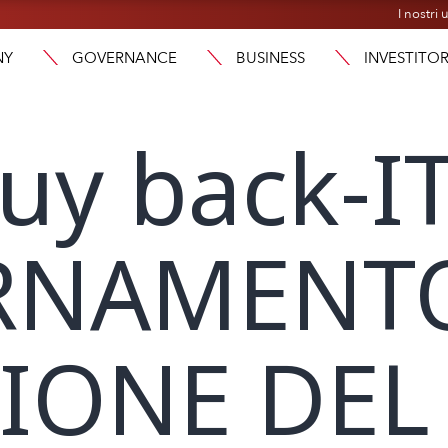
I nostri u
NY
GOVERNANCE
BUSINESS
INVESTITOR
uy back-IT
RNAMENTO
IONE DEL