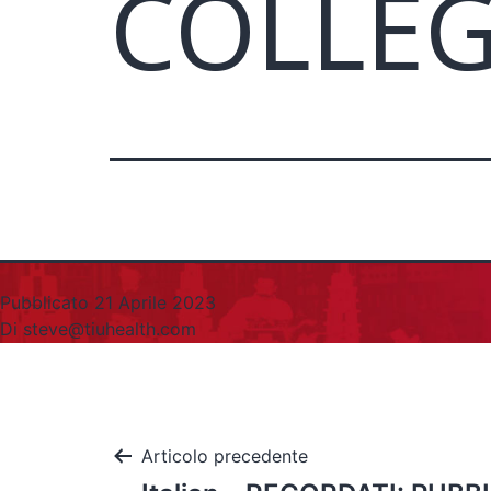
COLLEG
Pubblicato
21 Aprile 2023
Di
steve@tiuhealth.com
Articolo precedente