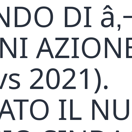
DO DI â‚¬
NI AZION
vs 2021).
ATO IL N