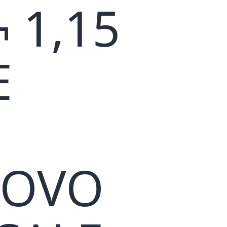
 1,15
E
UOVO