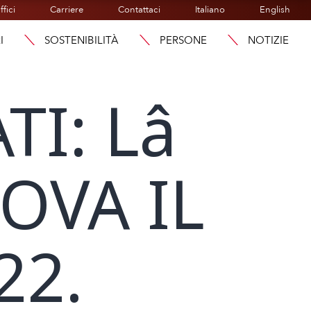
ffici
Carriere
Contattaci
Italiano
English
I
SOSTENIBILITÀ
PERSONE
NOTIZIE
TI: Lâ
OVA IL
22.