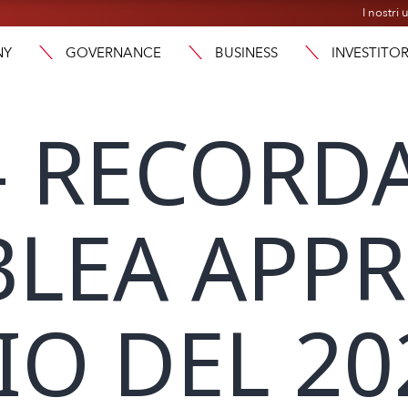
I nostri u
NY
GOVERNANCE
BUSINESS
INVESTITOR
 – RECORDA
LEA APPR
IO DEL 20