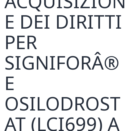
ACQUISIZION
E DEI DIRITTI
PER
SIGNIFORÂ®
E
OSILODROST
AT (LCI699) A