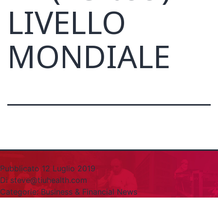
LIVELLO
MONDIALE
Pubblicato
12 Luglio 2019
Di
steve@tiuhealth.com
Categorie:
Business & Financial News