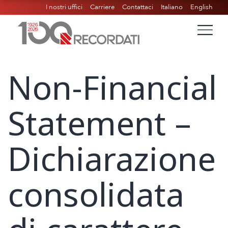
I nostri uffici
Carriere
Contattaci
Italiano
English
Non-Financial
Statement –
Dichiarazione
consolidata