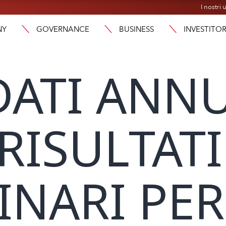
I nostri u
NY
GOVERNANCE
BUSINESS
INVESTITOR
ATI ANN
RISULTATI
INARI PER