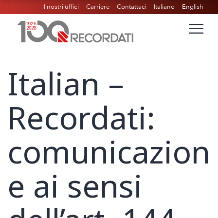
I nostri uffici
Carriere
Contattaci
Italiano
English
Italian –
Recordati:
comunicazion
e ai sensi