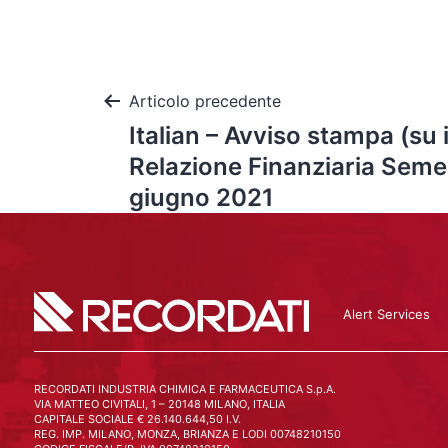
Articolo precedente
Italian – Avviso stampa (su i
Relazione Finanziaria Semes
giugno 2021
Alert Services
RECORDATI INDUSTRIA CHIMICA E FARMACEUTICA S.p.A.
VIA MATTEO CIVITALI, 1 – 20148 MILANO, ITALIA
CAPITALE SOCIALE € 26.140.644,50 I.V.
REG. IMP. MILANO, MONZA, BRIANZA E LODI 00748210150