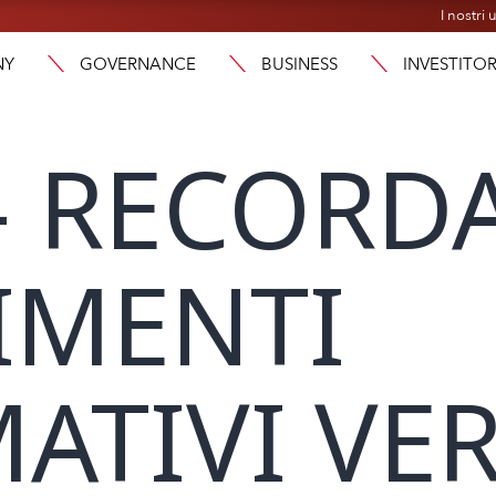
I nostri u
NY
GOVERNANCE
BUSINESS
INVESTITOR
 – RECORDA
IMENTI
ATIVI VER