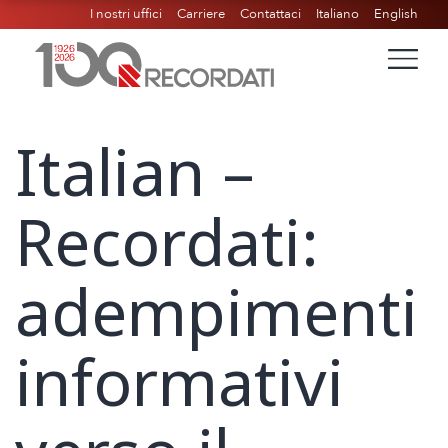
I nostri uffici
Carriere
Contattaci
Italiano
English
Italian –
Recordati:
adempimenti
informativi