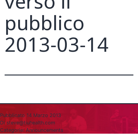
verso il
pubblico
2013-03-14
Pubblicato
14 Marzo 2013
Di
steve@tiuhealth.com
Categorie:
Announcements