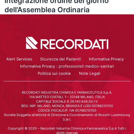
integrazione ordine del giorno
dell’Assemblea Ordinaria
Alert Services
Sicurezza dei Pazienti
Informativa Privacy
Informativa Privacy : professionisti medico-sanitari
Politica sui cookie
Note Legali
RECORDATI INDUSTRIA CHIMICA E FARMACEUTICA S.p.A.
VIA MATTEO CIVITALI, 1 – 20148 MILANO, ITALIA
CAPITALE SOCIALE € 26.140.644,50 I.V.
REG. IMP. MILANO, MONZA, BRIANZA E LODI 00748210150
CODICE FISCALE/P. IVA 00748210150
Società Soggetta all’attività di Direzione e Coordinamento di Rossini Luxembourg
S.àr.l.
Copyright © 2026 – Recordati Industria Chimica e Farmaceutica S.p.A Tutti i
diritti riservati