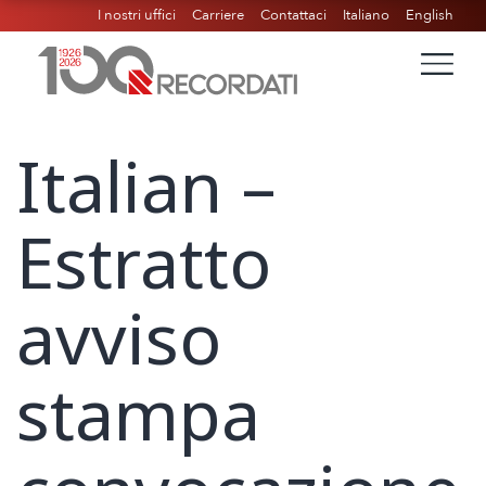
I nostri uffici
Carriere
Contattaci
Italiano
English
Italian –
Estratto
avviso
stampa