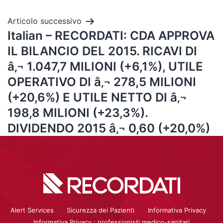
Articolo successivo
Italian – RECORDATI: CDA APPROVA
IL BILANCIO DEL 2015. RICAVI DI
â‚¬ 1.047,7 MILIONI (+6,1%), UTILE
OPERATIVO DI â‚¬ 278,5 MILIONI
(+20,6%) E UTILE NETTO DI â‚¬
198,8 MILIONI (+23,3%).
DIVIDENDO 2015 â‚¬ 0,60 (+20,0%)
Alert Services
Sicurezza dei Pazienti
Informativa Privacy
Informativa Privacy : professionisti medico-sanitari