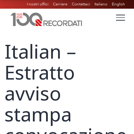
I nostri uffici
Carriere
Contattaci
Italiano
English
Italian –
Estratto
avviso
stampa