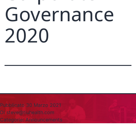
Governance
2020
Pubblicato
30 Marzo 2021
Di
steve@tiuhealth.com
Categorie:
Announcements