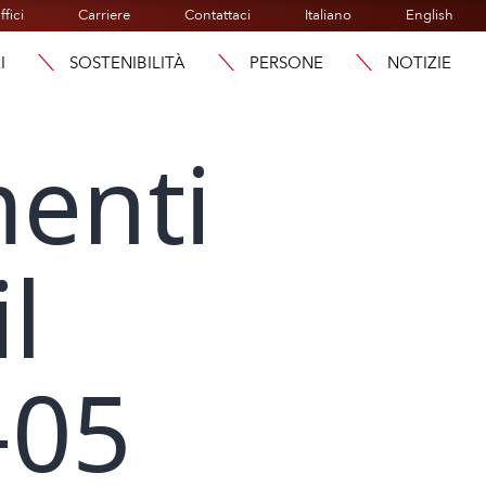
ffici
Carriere
Contattaci
Italiano
English
I
SOSTENIBILITÀ
PERSONE
NOTIZIE
menti
l
-05