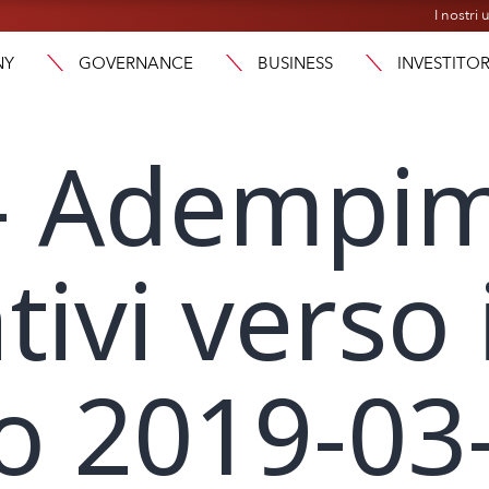
I nostri u
NY
GOVERNANCE
BUSINESS
INVESTITOR
 – Adempi
ivi verso i
o 2019-03