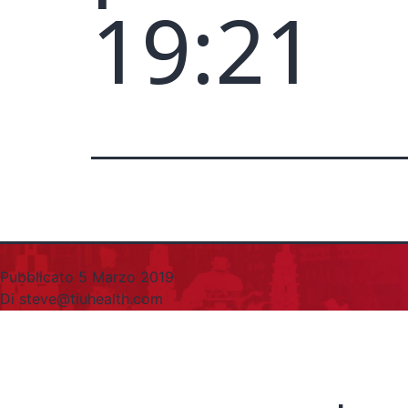
19:21
Pubblicato
5 Marzo 2019
Di
steve@tiuhealth.com