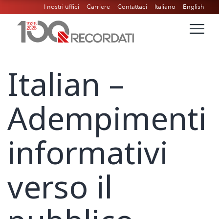
I nostri uffici
Carriere
Contattaci
Italiano
English
Italian –
Adempimenti
informativi
verso il