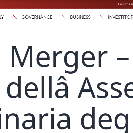
I nostri u
NY
GOVERNANCE
BUSINESS
INVESTITOR
 Merger –
 dellâ As
inaria degl