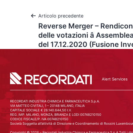
Articolo precedente
Reverse Merger – Rendicont
delle votazioni â Assemblea
del 17.12.2020 (Fusione Inv
Alert Services
RECORDATI INDUSTRIA CHIMICA E FARMACEUTICA S.p.A.
VIA MATTEO CIVITALI, 1 – 20148 MILANO, ITALIA
CAPITALE SOCIALE € 26.140.644,50 I.V.
REG. IMP. MILANO, MONZA, BRIANZA E LODI 00748210150
CODICE FISCALE/P. IVA 00748210150
Società Soggetta all’attività di Direzione e Coordinamento di Rossini Luxembourg
Copyright © 2026 – Recordati Industria Chimica e Farmaceutica S.p.A Tutti i dirit