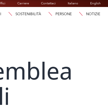
ffici
Carriere
Contattaci
Italiano
English
I
SOSTENIBILITÀ
PERSONE
NOTIZIE
semblea
i