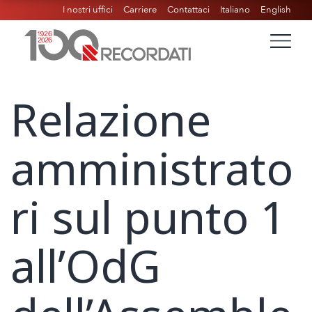
I nostri uffici
Carriere
Contattaci
Italiano
English
Relazione
amministrato
ri sul punto 1
all’OdG