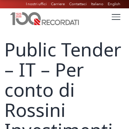
I nostri uffici
Carriere
Contattaci
Italiano
English
Public Tender
– IT – Per
conto di
Rossini