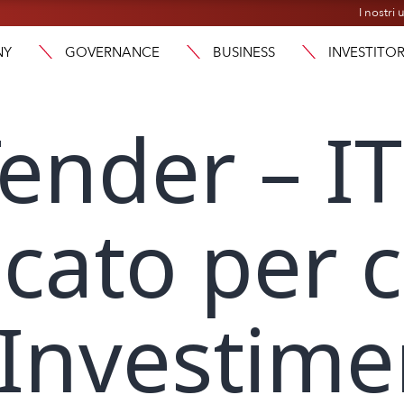
I nostri u
NY
GOVERNANCE
BUSINESS
INVESTITOR
ender – IT
ato per c
 Investime