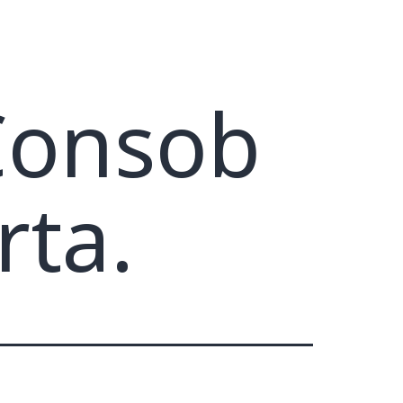
Consob
rta.