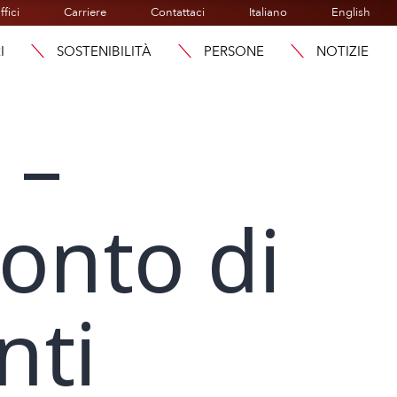
ffici
Carriere
Contattaci
Italiano
English
I
SOSTENIBILITÀ
PERSONE
NOTIZIE
 –
onto di
nti