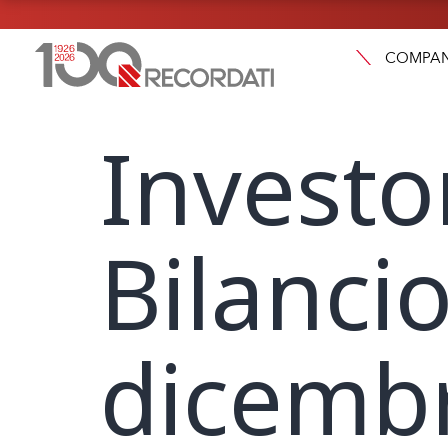
COMPA
Investo
Bilanci
dicemb