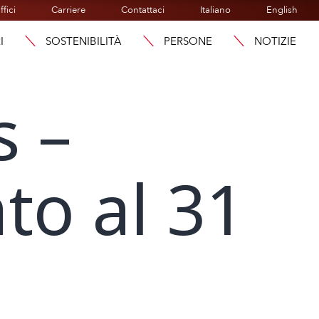
ffici
Carriere
Contattaci
Italiano
English
I
SOSTENIBILITÀ
PERSONE
NOTIZIE
s –
to al 31