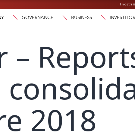
I nostri u
NY
GOVERNANCE
BUSINESS
INVESTITOR
r – Report
o consolida
re 2018