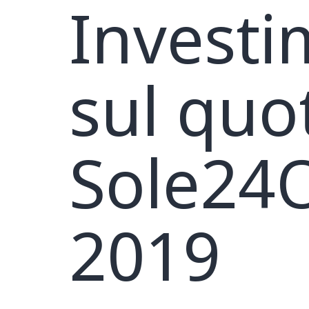
Investi
sul quot
Sole24O
2019