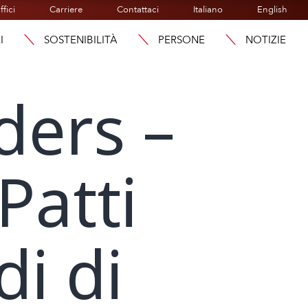
ffici
Carriere
Contattaci
Italiano
English
I
SOSTENIBILITÀ
PERSONE
NOTIZIE
ders –
Patti
di di