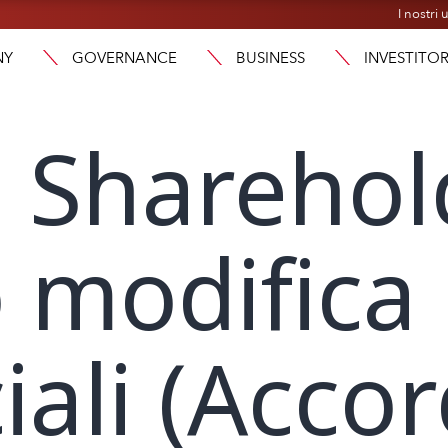
I nostri u
NY
GOVERNANCE
BUSINESS
INVESTITOR
g Sharehol
 modifica 
ali (Accor