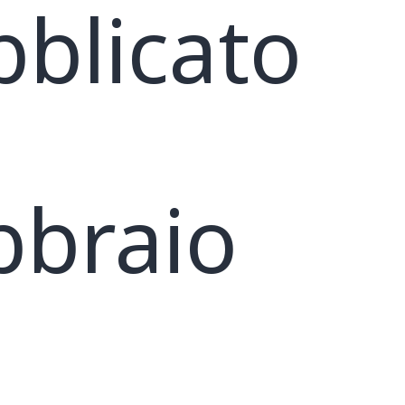
bblicato
â
bbraio