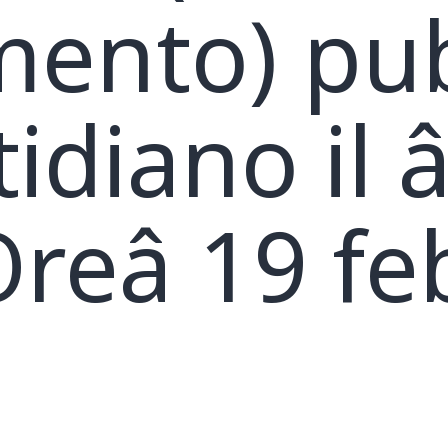
mento) pu
idiano il 
reâ 19 fe