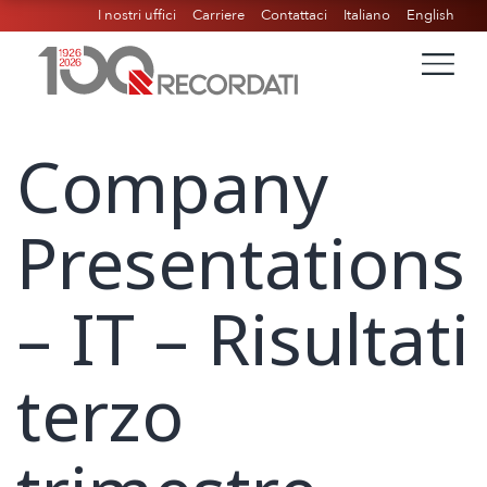
I nostri uffici
Carriere
Contattaci
Italiano
English
Company
Presentations
– IT – Risultati
terzo