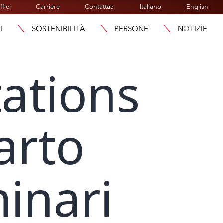
ffici
Carriere
Contattaci
Italiano
English
I
SOSTENIBILITÀ
PERSONE
NOTIZIE
ations
uarto
minari