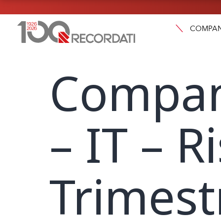
COMPA
Compan
– IT – R
Trimest