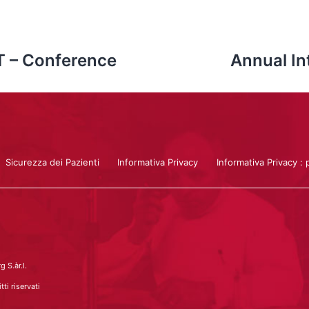
T – Conference
Annual Int
Sicurezza dei Pazienti
Informativa Privacy
Informativa Privacy : 
 S.àr.l.
ti riservati