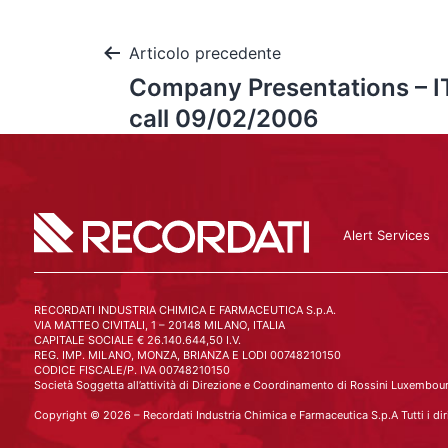
Articolo precedente
Company Presentations – I
call 09/02/2006
Alert Services
RECORDATI INDUSTRIA CHIMICA E FARMACEUTICA S.p.A.
VIA MATTEO CIVITALI, 1 – 20148 MILANO, ITALIA
CAPITALE SOCIALE € 26.140.644,50 I.V.
REG. IMP. MILANO, MONZA, BRIANZA E LODI 00748210150
CODICE FISCALE/P. IVA 00748210150
Società Soggetta all’attività di Direzione e Coordinamento di Rossini Luxembourg
Copyright © 2026 – Recordati Industria Chimica e Farmaceutica S.p.A Tutti i dirit