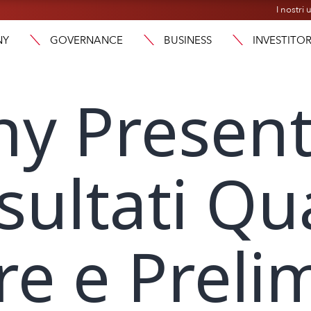
I nostri u
NY
GOVERNANCE
BUSINESS
INVESTITOR
y Present
isultati Q
re e Preli