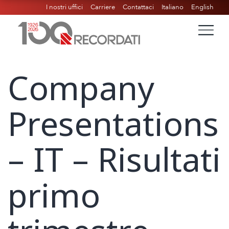
I nostri uffici
Carriere
Contattaci
Italiano
English
Company
Presentations
– IT – Risultati
primo