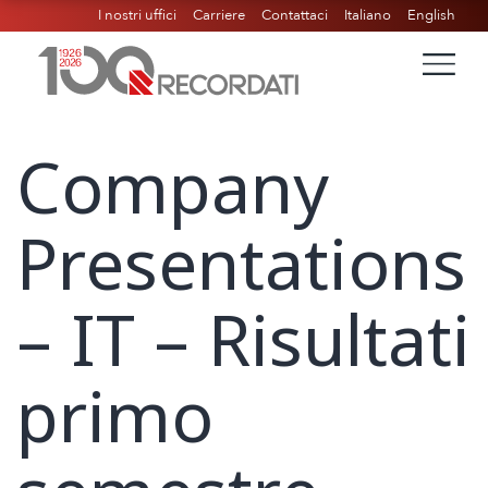
I nostri uffici
Carriere
Contattaci
Italiano
English
Company
Presentations
– IT – Risultati
primo