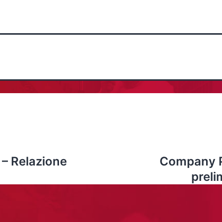
 – Relazione
Company Pr
preli