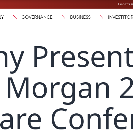
I nostri u
NY
GOVERNANCE
BUSINESS
INVESTITOR
y Present
JP Morgan 
are Confe