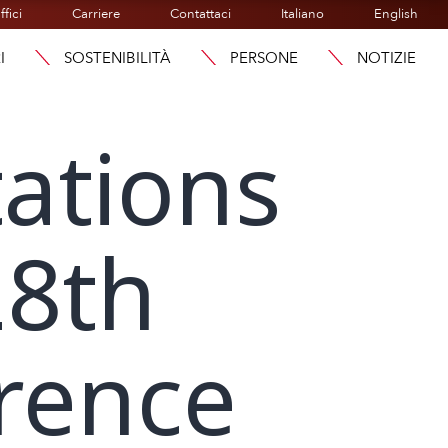
ffici
Carriere
Contattaci
Italiano
English
I
SOSTENIBILITÀ
PERSONE
NOTIZIE
ations
28th
rence