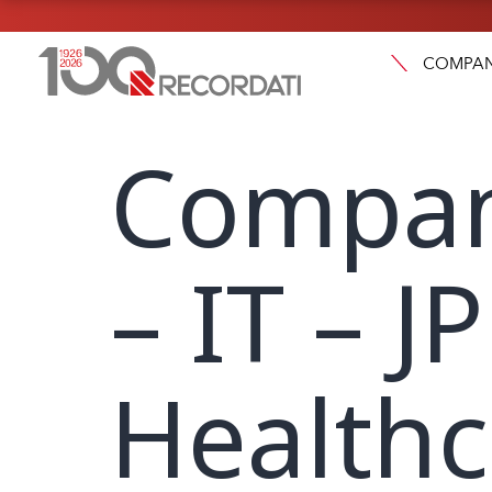
COMPA
Compan
– IT – 
Healthc