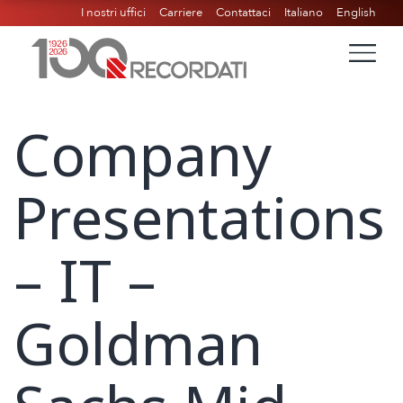
I nostri uffici
Carriere
Contattaci
Italiano
English
Company
Presentations
– IT –
Goldman