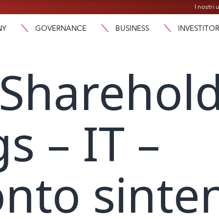
I nostri u
NY
GOVERNANCE
BUSINESS
INVESTITOR
 Sharehol
s – IT –
nto sinten