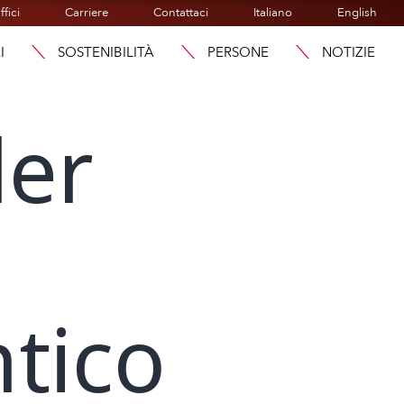
ffici
Carriere
Contattaci
Italiano
English
I
SOSTENIBILITÀ
PERSONE
NOTIZIE
der
tico