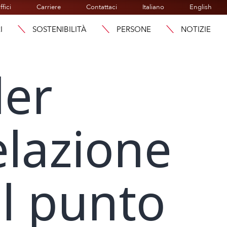
ffici
Carriere
Contattaci
Italiano
English
I
SOSTENIBILITÀ
PERSONE
NOTIZIE
der
elazione
l punto