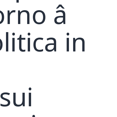
iorno â
itica in
sui