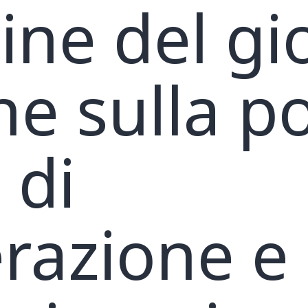
dine del g
e sulla pol
 di
azione e 