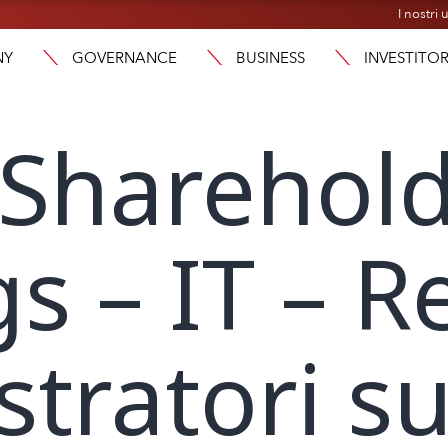
I nostri u
NY
GOVERNANCE
BUSINESS
INVESTITOR
 Sharehol
s – IT – R
tratori su