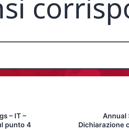
i corrisp
s – IT –
Annual 
ul punto 4
Dichiarazione 