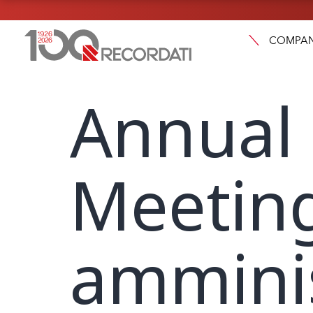
COMPA
Annual
Meeting
amminis