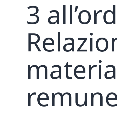
3 all’or
Relazion
materia
remuner