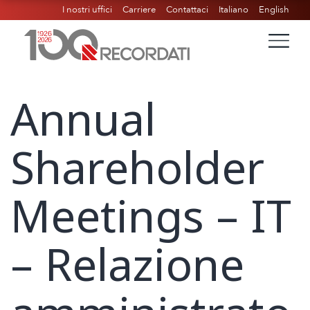
I nostri uffici
Carriere
Contattaci
Italiano
English
Annual
Shareholder
Meetings – IT
– Relazione