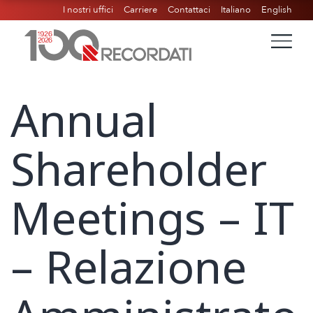
I nostri uffici
Carriere
Contattaci
Italiano
English
Annual
Shareholder
Meetings – IT
– Relazione