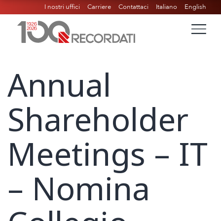
I nostri uffici
Carriere
Contattaci
Italiano
English
Annual
Shareholder
Meetings – IT
– Nomina