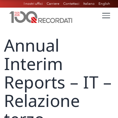
I nostri uffici
Carriere
Contattaci
Italiano
English
Annual
Interim
Reports – IT –
Relazione