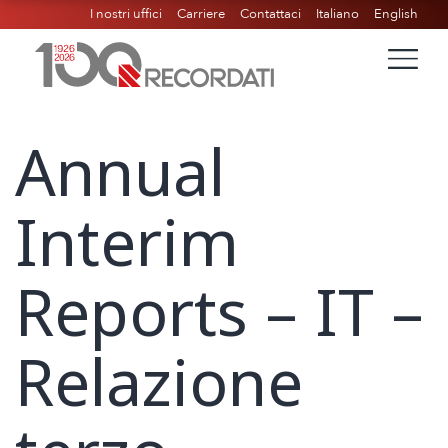
I nostri uffici
Carriere
Contattaci
Italiano
English
Annual
Interim
Reports – IT –
Relazione