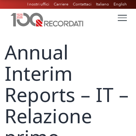
I nostri uffici
Carriere
Contattaci
Italiano
English
Annual
Interim
Reports – IT –
Relazione