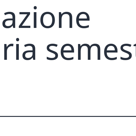
lazione
aria semes