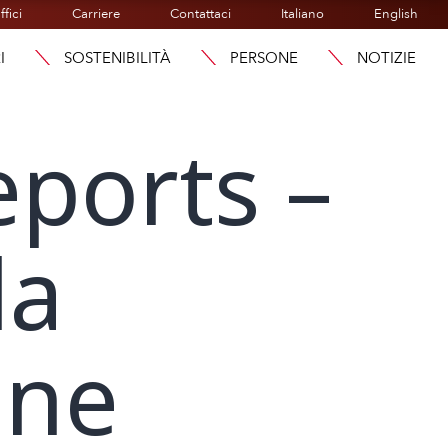
ffici
Carriere
Contattaci
Italiano
English
I
SOSTENIBILITÀ
PERSONE
NOTIZIE
eports –
la
one