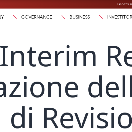
I nostri u
NY
GOVERNANCE
BUSINESS
INVESTITOR
Interim R
azione del
 di Revisi