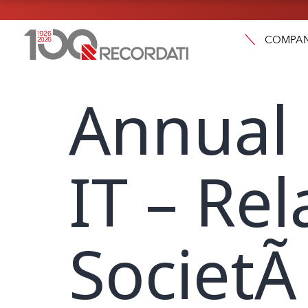
COMPA
Annual 
IT – Rel
SocietÃ