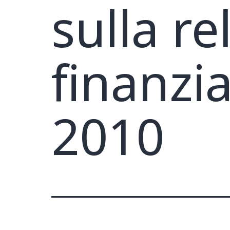
sulla re
finanzi
2010