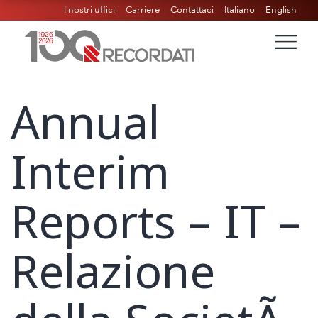
I nostri uffici
Carriere
Contattaci
Italiano
English
Annual
Interim
Reports – IT –
Relazione