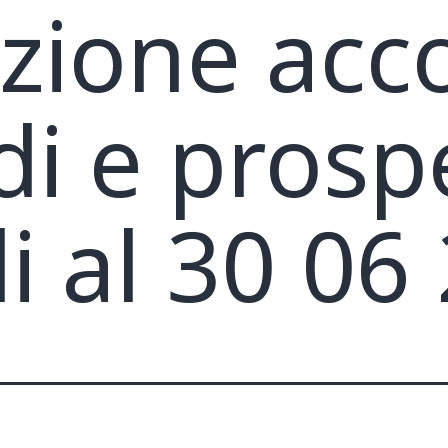
uzione acc
di e prospe
li al 30 06