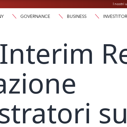
I nostri u
NY
GOVERNANCE
BUSINESS
INVESTITOR
Interim R
lazione
tratori s