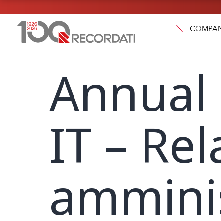
COMPA
Annual 
IT – Re
amminis