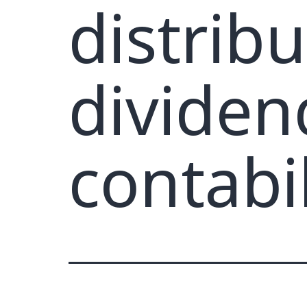
distrib
dividen
contabi