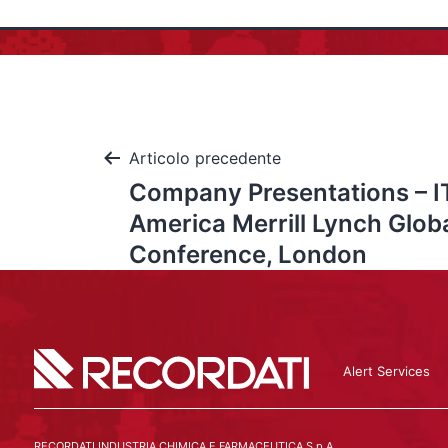
Articolo precedente
Company Presentations – IT
America Merrill Lynch Glob
Conference, London
Alert Services
RECORDATI INDUSTRIA CHIMICA E FARMACEUTICA S.p.A.