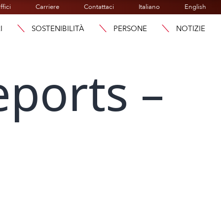
ffici
Carriere
Contattaci
Italiano
English
I
SOSTENIBILITÀ
PERSONE
NOTIZIE
eports –
u