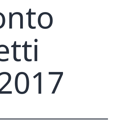
onto
tti
 2017